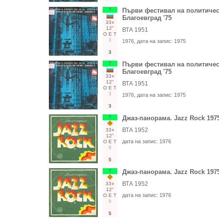
Т
Първи фестивал на политичес
Благоевград '75
33○
12"
ВТА 1951
О
Е
Т
3
1976
, дата на запис:
1975
3
Т
Първи фестивал на политичес
Благоевград '75
33○
12"
ВТА 1951
О
Е
Т
3
1976
, дата на запис:
1975
3
Т
Джаз-панорама. Jazz Rock 197
ВТА 1952
33○
12"
дата на запис:
1976
О
Е
Т
9
5
Т
Джаз-панорама. Jazz Rock 197
ВТА 1952
33○
12"
дата на запис:
1976
О
Е
Т
9
5