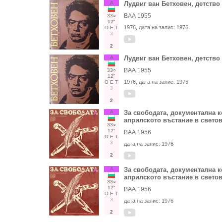
А
Лудвиг ван Бетховен, детств
ВАА 1955
33○
12"
1976
, дата на запис:
1976
О
Е
Т
3
2
А
Лудвиг ван Бетховен, детств
ВАА 1955
33○
12"
1976
, дата на запис:
1976
О
Е
Т
3
2
А
За свободата, документална к
априлското въстание в свето
33○
12"
ВАА 1956
О
Е
Т
3
дата на запис:
1976
2
А
За свободата, документална к
априлското въстание в свето
33○
12"
ВАА 1956
О
Е
Т
3
дата на запис:
1976
2