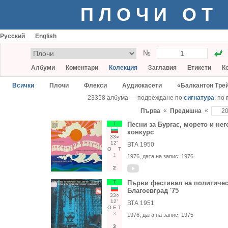
ПЛОЧИ ОТ
Русский
English
№
Албуми
Коментари
Колекция
Заглавия
Етикети
К
Всички
Плочи
Флекси
Аудиокасети
«Балкантон Тре
23358 албума — подреждане по
сигнатура
, по
«
«
Първа
Предишна
Т
Песни за Бургас, морето и него
конкурс
33○
12"
ВТА 1950
О
Т
1
1976
, дата на запис:
1976
2
Т
Първи фестивал на политичес
Благоевград '75
33○
12"
ВТА 1951
О
Е
Т
3
1976
, дата на запис:
1975
3