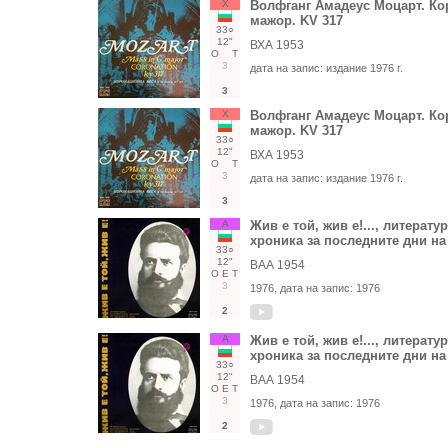
Х
Волфганг Амадеус Моцарт. Ко
мажор. KV 317
33○
12"
ВХА 1953
О
Т
3
дата на запис:
издание 1976 г.
3
Х
Волфганг Амадеус Моцарт. Ко
мажор. KV 317
33○
12"
ВХА 1953
О
Т
3
дата на запис:
издание 1976 г.
3
А
Жив е той, жив е!..., литерат
хроника за последните дни на
33○
12"
ВАА 1954
О
Е
Т
3
1976
, дата на запис:
1976
2
А
Жив е той, жив е!..., литерат
хроника за последните дни на
33○
12"
ВАА 1954
О
Е
Т
3
1976
, дата на запис:
1976
2