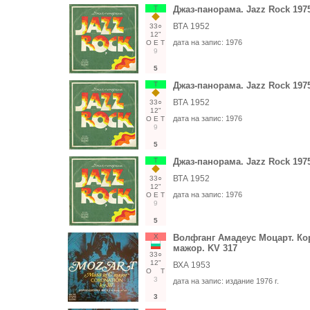
Т
Джаз-панорама. Jazz Rock 197
ВТА 1952
33○
12"
дата на запис:
1976
О
Е
Т
9
5
Т
Джаз-панорама. Jazz Rock 197
ВТА 1952
33○
12"
дата на запис:
1976
О
Е
Т
9
5
Т
Джаз-панорама. Jazz Rock 197
ВТА 1952
33○
12"
дата на запис:
1976
О
Е
Т
9
5
Х
Волфганг Амадеус Моцарт. Ко
мажор. KV 317
33○
12"
ВХА 1953
О
Т
3
дата на запис:
издание 1976 г.
3