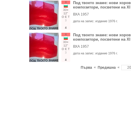
Х
Под твоето знаме: нови хоров
композитори, посветени на XI
33○
12"
ВХА 1957
О
Е
Т
3
дата на запис:
издание 1976 г.
4
Х
Под твоето знаме: нови хоров
композитори, посветени на XI
33○
12"
ВХА 1957
О
Е
Т
3
дата на запис:
издание 1976 г.
4
«
«
Първа
Предишна