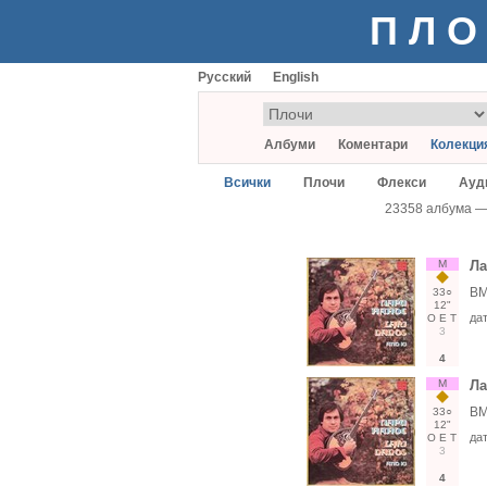
ПЛО
Русский
English
Албуми
Коментари
Колекци
Всички
Плочи
Флекси
Ауд
23358 албума 
М
Л
ВМ
33○
12"
да
О
Е
Т
3
4
М
Л
ВМ
33○
12"
да
О
Е
Т
3
4