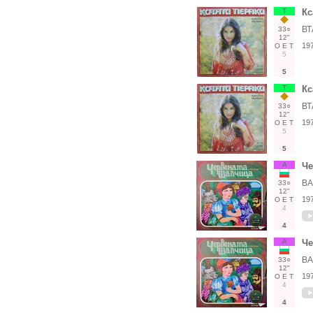
Т
Кс
ВТ
33○
12"
19
О
Е
Т
5
5
Т
Кс
ВТ
33○
12"
19
О
Е
Т
5
5
А
Че
ВА
33○
12"
19
О
Е
Т
4
4
А
Че
ВА
33○
12"
19
О
Е
Т
4
4