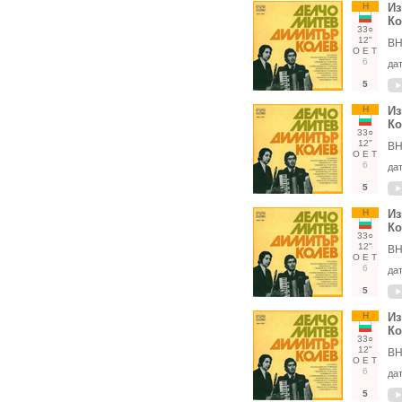
Н
Из
Ко
33○
12"
ВН
О
Е
Т
6
да
5
Н
Из
Ко
33○
12"
ВН
О
Е
Т
6
да
5
Н
Из
Ко
33○
12"
ВН
О
Е
Т
6
да
5
Н
Из
Ко
33○
12"
ВН
О
Е
Т
6
да
5