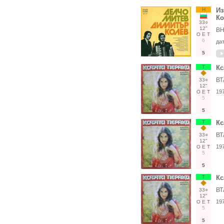
Н
Из
Ко
33○
12"
ВН
О
Е
Т
6
да
5
Т
Кс
ВТ
33○
12"
19
О
Е
Т
5
5
Т
Кс
ВТ
33○
12"
19
О
Е
Т
5
5
Т
Кс
ВТ
33○
12"
19
О
Е
Т
5
5