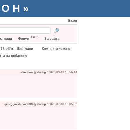
ТОН»
Вход
4 дни
стници
Форум
За сайта
78 об/м – Шеллаци
Компактдискове
ата на добавяне
elindikov@abv.bg
/ 2023-03-13 15:56:14
georgiyordanov2004@abv.bg
/ 2025-07-18 16:05:07