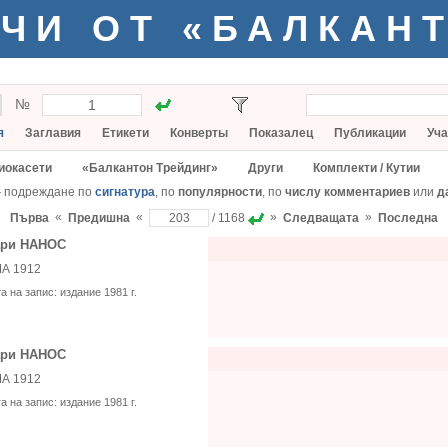
ЧИ ОТ «БАЛКАН
№
я
Заглавия
Етикети
Конверты
Показалец
Публикации
Уча
иокасети
«Балкантон Трейдинг»
Други
Комплекти / Кутии
— подреждане по
сигнатура
, по
популярности
, по
числу комментариев
или
д
«
«
»
»
Първа
Предишна
/ 1168
Следващата
Последна
ари НАНОС
А 1912
та на запис:
издание 1981 г.
ари НАНОС
А 1912
та на запис:
издание 1981 г.