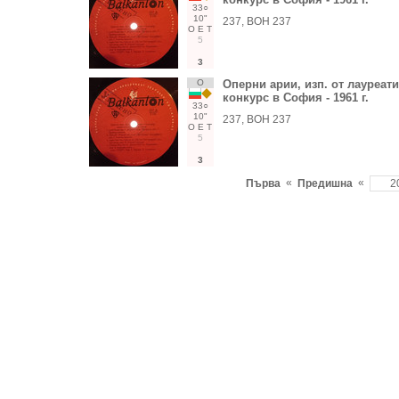
33○
10"
237, ВОН 237
О
Е
Т
5
3
О
Оперни арии, изп. от лауреат
конкурс в София - 1961 г.
33○
10"
237, ВОН 237
О
Е
Т
5
3
«
«
Първа
Предишна