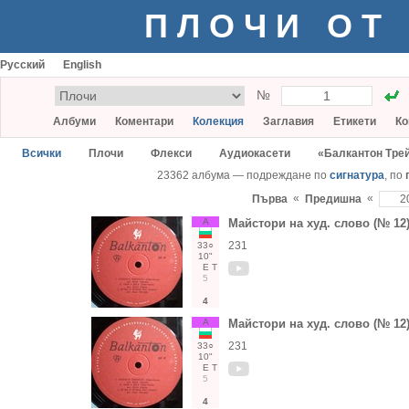
ПЛОЧИ ОТ
Русский
English
№
Албуми
Коментари
Колекция
Заглавия
Етикети
Ко
Всички
Плочи
Флекси
Аудиокасети
«Балкантон Тре
23362 албума — подреждане по
сигнатура
, по
«
«
Първа
Предишна
А
Майстори на худ. слово (№ 12)
231
33○
10"
Е
Т
5
4
А
Майстори на худ. слово (№ 12)
231
33○
10"
Е
Т
5
4