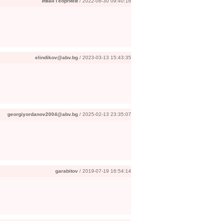
Иван Георгиев
/ 2022-06-30 09:40:16
elindikov@abv.bg
/ 2023-03-13 15:43:35
georgiyordanov2004@abv.bg
/ 2025-02-13 23:35:07
garabitov
/ 2019-07-19 16:54:14