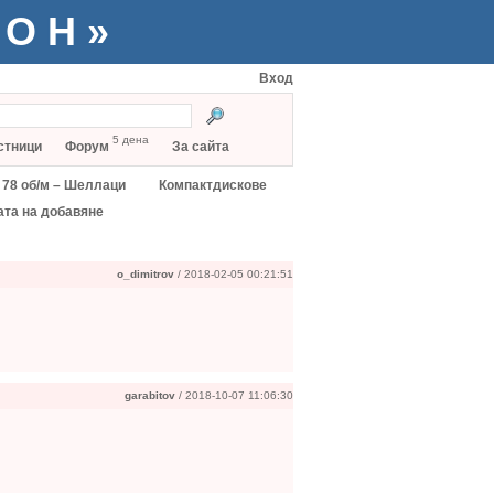
ТОН»
Вход
5 дена
стници
Форум
За сайта
78 об/м – Шеллаци
Компактдискове
ата на добавяне
o_dimitrov
/ 2018-02-05 00:21:51
garabitov
/ 2018-10-07 11:06:30