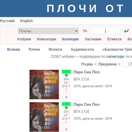
ПЛОЧИ ОТ
Русский
English
№
Албуми
Коментари
Колекция
Заглавия
Етикети
Ко
Всички
Плочи
Флекси
Аудиокасети
«Балкантон Тре
23367 албума — подреждане по
сигнатура
, по
«
«
Първа
Предишна
Т
Лара Сен Пол
ВТА 1716
33○
12"
1975
, дата на запис:
1974
О
Е
Т
5
3
Т
Лара Сен Пол
ВТА 1716
33○
12"
1975
, дата на запис:
1974
О
Е
Т
5
3