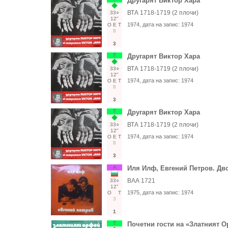
Другарят Виктор Хара
ВТА 1718-1719 (2 плочи)
33○
12"
1974
, дата на запис:
1974
О
Е
Т
8
3
Т
Другарят Виктор Хара
ВТА 1718-1719 (2 плочи)
33○
12"
1974
, дата на запис:
1974
О
Е
Т
8
3
Т
Другарят Виктор Хара
ВТА 1718-1719 (2 плочи)
33○
12"
1974
, дата на запис:
1974
О
Е
Т
8
3
А
Иля Илф, Евгений Петров. Дв
ВАА 1721
33○
12"
1975
, дата на запис:
1974
О
Т
3
1
Т
Почетни гости на «Златният Ор