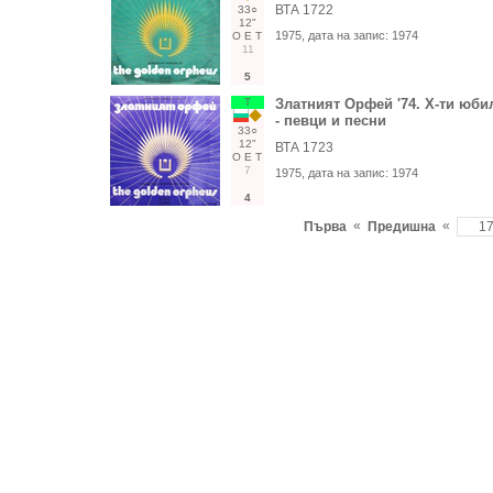
ВТА 1722
33○
12"
1975
, дата на запис:
1974
О
Е
Т
11
5
Т
Златният Орфей '74. Х-ти юби
- певци и песни
33○
12"
ВТА 1723
О
Е
Т
7
1975
, дата на запис:
1974
4
«
«
Първа
Предишна