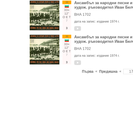
Н
Ансамбъл за народни песни и т
худож. ръководител Иван Бел
33○
12"
ВНА 1702
О
Е
Т
7
дата на запис:
издание 1974 г.
3
Н
Ансамбъл за народни песни и т
худож. ръководител Иван Бел
33○
12"
ВНА 1702
О
Е
Т
7
дата на запис:
издание 1974 г.
3
«
«
Първа
Предишна