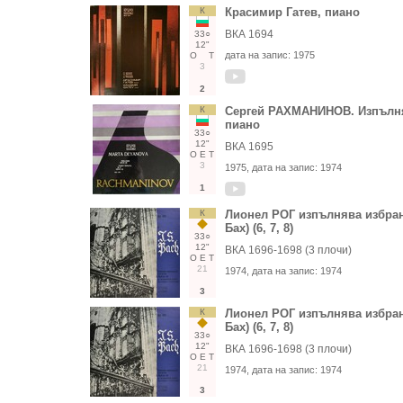
К
Красимир Гатев, пиано
ВКА 1694
33○
12"
дата на запис:
1975
О
Т
3
2
К
Сергей РАХМАНИНОВ. Изпълня
пиано
33○
12"
ВКА 1695
О
Е
Т
3
1975
, дата на запис:
1974
1
К
Лионел РОГ изпълнява избрани
Бах) (6, 7, 8)
33○
12"
ВКА 1696-1698 (3 плочи)
О
Е
Т
21
1974
, дата на запис:
1974
3
К
Лионел РОГ изпълнява избрани
Бах) (6, 7, 8)
33○
12"
ВКА 1696-1698 (3 плочи)
О
Е
Т
21
1974
, дата на запис:
1974
3