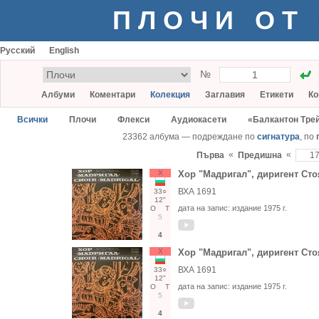
ПЛОЧИ ОТ
Русский
English
№
Албуми
Коментари
Колекция
Заглавия
Етикети
Ко
Всички
Плочи
Флекси
Аудиокасети
«Балкантон Тре
23362 албума — подреждане по
сигнатура
, по
«
«
Първа
Предишна
Х
Хор "Мадригал", диригент Ст
ВХА 1691
33○
12"
дата на запис:
издание 1975 г.
О
Т
5
4
Х
Хор "Мадригал", диригент Ст
ВХА 1691
33○
12"
дата на запис:
издание 1975 г.
О
Т
5
4