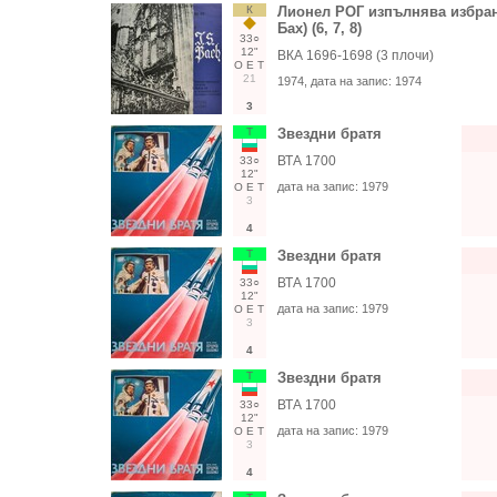
К
Лионел РОГ изпълнява избрани
Бах) (6, 7, 8)
33○
12"
ВКА 1696-1698 (3 плочи)
О
Е
Т
21
1974
, дата на запис:
1974
3
Т
Звездни братя
ВТА 1700
33○
12"
дата на запис:
1979
О
Е
Т
3
4
Т
Звездни братя
ВТА 1700
33○
12"
дата на запис:
1979
О
Е
Т
3
4
Т
Звездни братя
ВТА 1700
33○
12"
дата на запис:
1979
О
Е
Т
3
4