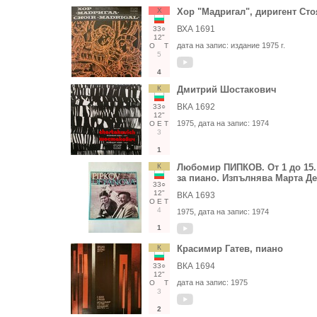
Х
Хор "Мадригал", диригент Ст
ВХА 1691
33○
12"
дата на запис:
издание 1975 г.
О
Т
5
4
К
Дмитрий Шостакович
ВКА 1692
33○
12"
1975
, дата на запис:
1974
О
Е
Т
3
1
К
Любомир ПИПКОВ. От 1 до 15
за пиано. Изпълнява Марта Д
33○
12"
ВКА 1693
О
Е
Т
4
1975
, дата на запис:
1974
1
К
Красимир Гатев, пиано
ВКА 1694
33○
12"
дата на запис:
1975
О
Т
3
2