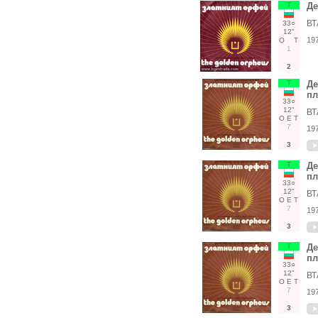
Т
Де
ВТ
33○
12"
19
О
Т
1
2
Т
Де
пл
33○
12"
ВТ
О
Е
Т
7
19
3
Т
Де
пл
33○
12"
ВТ
О
Е
Т
7
19
3
Т
Де
пл
33○
12"
ВТ
О
Е
Т
7
19
3