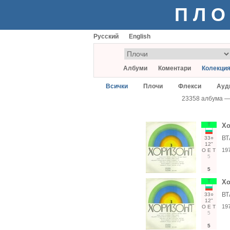
ПЛО
Русский
English
Албуми
Коментари
Колекци
Всички
Плочи
Флекси
Ауд
23358 албума 
Т
Хо
ВТ
33○
12"
19
О
Е
Т
5
5
Т
Хо
ВТ
33○
12"
19
О
Е
Т
5
5