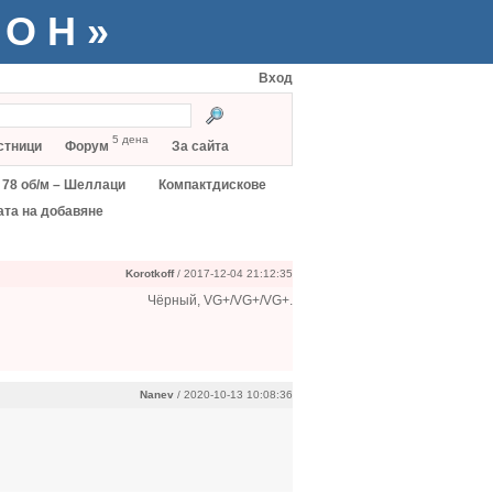
ТОН»
Вход
5 дена
стници
Форум
За сайта
78 об/м – Шеллаци
Компактдискове
ата на добавяне
Korotkoff
/ 2017-12-04 21:12:35
Чёрный, VG+/VG+/VG+.
Nanev
/ 2020-10-13 10:08:36