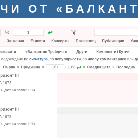
ЧИ ОТ «БАЛКАН
№
я
Заглавия
Етикети
Конверты
Показалец
Публикации
Уча
иокасети
«Балкантон Трейдинг»
Други
Комплекти / Кутии
— подреждане по
сигнатура
, по
популярности
, по
числу комментариев
или
д
«
«
»
»
Първа
Предишна
/ 1168
Следващата
Последна
ризонт III
А 1673
74
, дата на запис:
1974
ризонт III
А 1673
74
, дата на запис:
1974