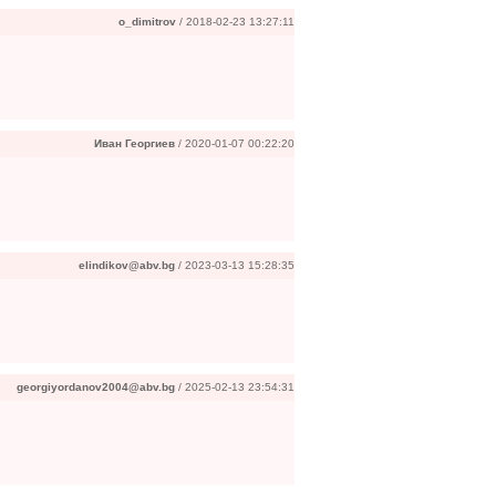
o_dimitrov
/ 2018-02-23 13:27:11
Иван Георгиев
/ 2020-01-07 00:22:20
elindikov@abv.bg
/ 2023-03-13 15:28:35
georgiyordanov2004@abv.bg
/ 2025-02-13 23:54:31