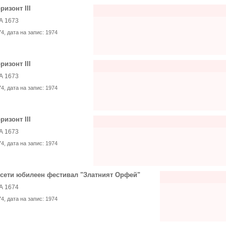
ризонт III
А 1673
74
, дата на запис:
1974
ризонт III
А 1673
74
, дата на запис:
1974
ризонт III
А 1673
74
, дата на запис:
1974
сети юбилеен фестивал "Златният Орфей"
А 1674
74
, дата на запис:
1974