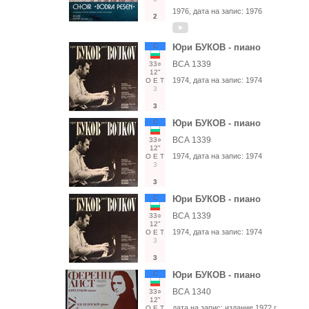
1976
, дата на запис:
1976
2
С
Юри БУКОВ - пиано
ВСА 1339
33○
12"
1974
, дата на запис:
1974
О
Е
Т
3
3
С
Юри БУКОВ - пиано
ВСА 1339
33○
12"
1974
, дата на запис:
1974
О
Е
Т
3
3
С
Юри БУКОВ - пиано
ВСА 1339
33○
12"
1974
, дата на запис:
1974
О
Е
Т
3
3
С
Юри БУКОВ - пиано
ВСА 1340
33○
12"
дата на запис:
издание 1972 г.
О
Е
Т