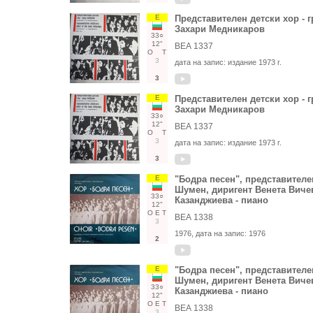
Е
Представителен детски хор - г
Захари Медникаров
33○
12"
ВЕА 1337
О
Т
3
дата на запис:
издание 1973 г.
3
Е
Представителен детски хор - г
Захари Медникаров
33○
12"
ВЕА 1337
О
Т
3
дата на запис:
издание 1973 г.
3
Е
"Бодра песен", представителе
Шумен, диригент Венета Виче
33○
Казанджиева - пиано
12"
О
Е
Т
ВЕА 1338
3
1976
, дата на запис:
1976
2
Е
"Бодра песен", представителе
Шумен, диригент Венета Виче
33○
Казанджиева - пиано
12"
О
Е
Т
ВЕА 1338
3