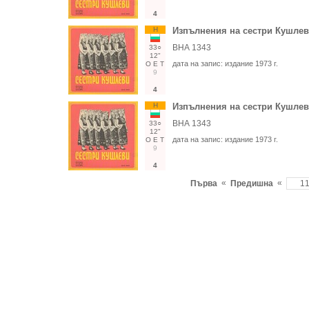
4
Н
Изпълнения на сестри Кушле
ВНА 1343
33○
12"
дата на запис:
издание 1973 г.
О
Е
Т
9
4
Н
Изпълнения на сестри Кушле
ВНА 1343
33○
12"
дата на запис:
издание 1973 г.
О
Е
Т
9
4
«
«
Първа
Предишна