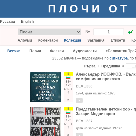
ПЛОЧИ ОТ
Русский
English
№
Албуми
Коментари
Колекция
Заглавия
Етикети
Ко
Всички
Плочи
Флекси
Аудиокасети
«Балкантон Тре
23362 албума — подреждане по
сигнатура
, по
«
«
Първа
Предишна
Е
Александър ЙОСИФОВ. «Вълкът
симфонична приказка
33○
12"
ВЕА 1336
О
Е
Т
4
1974
, дата на запис:
1973
2
Е
Представителен детски хор - г
Захари Медникаров
33○
12"
ВЕА 1337
О
Т
3
дата на запис:
издание 1973 г.
3