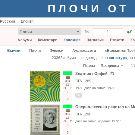
ПЛОЧИ ОТ
Русский
English
№
Албуми
Коментари
Колекция
Заглавия
Етикети
Ко
Всички
Плочи
Флекси
Аудиокасети
«Балкантон Тре
23362 албума — подреждане по
сигнатура
, по
«
«
Първа
Предишна
Т
Златният Орфей -71
ВТА 1289
33○
12"
1971
, дата на запис:
1971
О
Т
1
4
Т
Оперно-песенен рецитал на Ма
ВТА 1290
33○
12"
дата на запис:
издание 1972 г.
О
Т
1
2