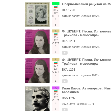
Т
Оперно-песенен рецитал на Ма
ВТА 1290
33○
12"
дата на запис:
издание 1972 г.
О
Т
1
2
К
Ф. ШУБЕРТ. Песни. Изпълнява
Трайкова - мецосопран
33○
12"
ВКА 1291
О
Е
Т
3
дата на запис:
издание 1972 г.
2
К
Ф. ШУБЕРТ. Песни. Изпълнява
Трайкова - мецосопран
33○
12"
ВКА 1291
О
Е
Т
3
дата на запис:
издание 1972 г.
2
А
Иван Вазов. Автопортрет. Из
Кабакчиев
33○
12"
ВАА 1292
О
Т
4
1972
, дата на запис:
1971
2