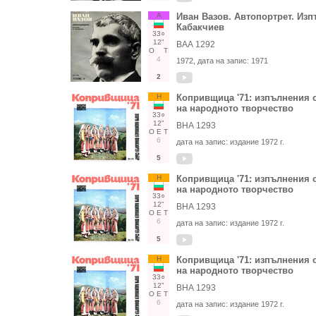
А
Иван Вазов. Автопортрет. Из
Кабакчиев
33○
12"
ВАА 1292
О
Т
4
1972
, дата на запис:
1971
2
Н
Копривщица '71: изпълнения о
на народното творчество
33○
12"
ВНА 1293
О
Е
Т
6
дата на запис:
издание 1972 г.
5
Н
Копривщица '71: изпълнения о
на народното творчество
33○
12"
ВНА 1293
О
Е
Т
6
дата на запис:
издание 1972 г.
5
Н
Копривщица '71: изпълнения о
на народното творчество
33○
12"
ВНА 1293
О
Е
Т
6
дата на запис:
издание 1972 г.