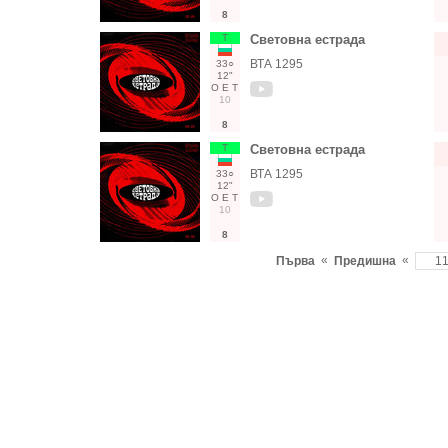
8
Т
Световна естрада
ВТА 1295
33○
12"
О
Е
Т
10
8
Т
Световна естрада
ВТА 1295
33○
12"
О
Е
Т
10
8
«
«
Първа
Предишна