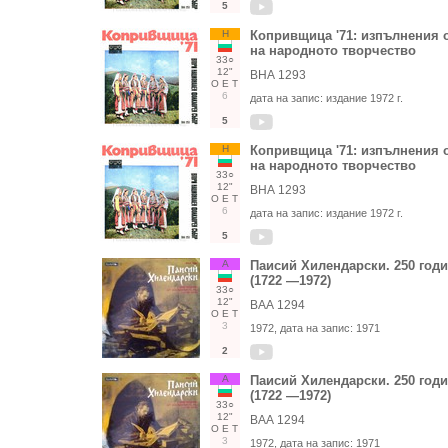
5
Н
Копривщица '71: изпълнения о
на народното творчество
33○
12"
ВНА 1293
О
Е
Т
6
дата на запис:
издание 1972 г.
5
Н
Копривщица '71: изпълнения о
на народното творчество
33○
12"
ВНА 1293
О
Е
Т
6
дата на запис:
издание 1972 г.
5
А
Паисий Хилендарски. 250 год
(1722 —1972)
33○
12"
ВАА 1294
О
Е
Т
3
1972
, дата на запис:
1971
2
А
Паисий Хилендарски. 250 год
(1722 —1972)
33○
12"
ВАА 1294
О
Е
Т
3
1972
, дата на запис:
1971