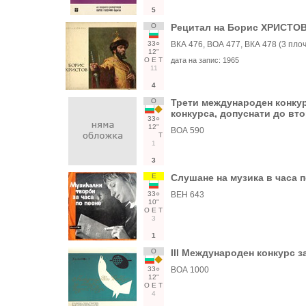
5
О
Рецитал на Борис ХРИСТО
33○
ВКА 476, ВОА 477, ВКА 478 (3 плоч
12"
О
Е
Т
дата на запис:
1965
11
4
О
Трети международен конкурс
конкурса, допуснати до вто
33○
12"
ВОА 590
Т
1
3
Е
Слушане на музика в часа п
33○
ВЕН 643
10"
О
Е
Т
3
1
О
III Международен конкурс з
33○
ВОА 1000
12"
О
Е
Т
4