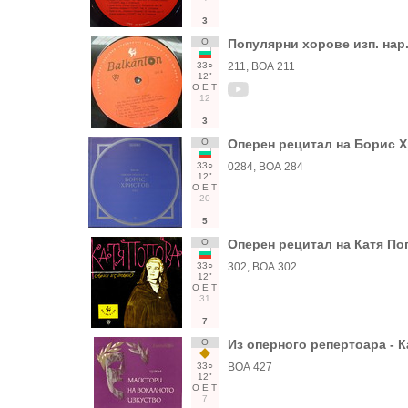
3
О
Популярни хорове изп. нар. 
33○
211, ВОА 211
12"
О
Е
Т
12
3
О
Оперен рецитал на Борис Х
33○
0284, ВОА 284
12"
О
Е
Т
20
5
О
Оперен рецитал на Катя По
33○
302, ВОА 302
12"
О
Е
Т
31
7
О
Из оперного репертоара - 
33○
ВОА 427
12"
О
Е
Т
7