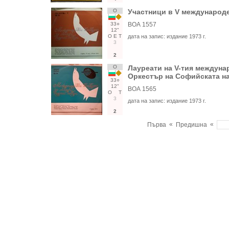
О
Участници в V международе
33○
ВОА 1557
12"
О
Е
Т
дата на запис:
издание 1973 г.
3
2
О
Лауреати на V-тия междуна
Оркестър на Софийската на
33○
12"
ВОА 1565
О
Т
3
дата на запис:
издание 1973 г.
2
«
«
Първа
Предишна