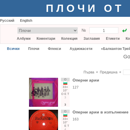
ПЛОЧИ ОТ
Русский
English
№
Албуми
Коментари
Колекция
Заглавия
Етикети
Ко
Всички
Плочи
Флекси
Аудиокасети
«Балкантон Тре
Go
«
«
Първа
Предишна
О
Оперни арии
33○
127
10"
О
Е
Т
3
3
О
Оперни арии в изпълнение
33○
163
10"
Е
Т
4