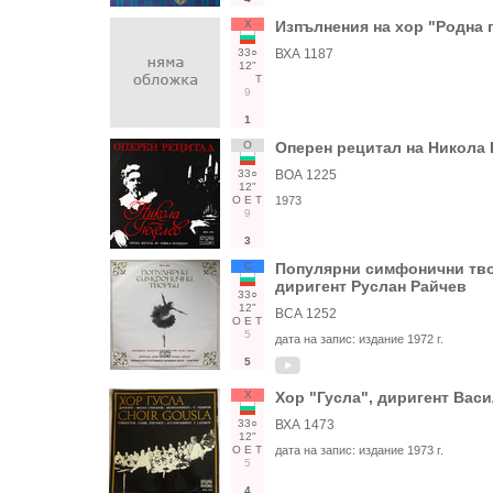
Х
Изпълнения на хор "Родна п
33○
ВХА 1187
12"
Т
9
1
О
Оперен рецитал на Никола 
33○
ВОА 1225
12"
О
Е
Т
1973
9
3
С
Популярни симфонични тво
диригент Руслан Райчев
33○
12"
ВСА 1252
О
Е
Т
5
дата на запис:
издание 1972 г.
5
Х
Хор "Гусла", диригент Вас
33○
ВХА 1473
12"
О
Е
Т
дата на запис:
издание 1973 г.
5
4