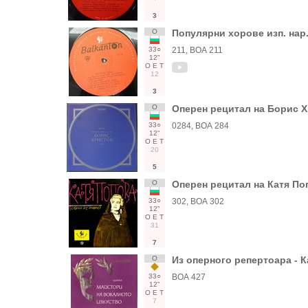
3
О
Популярни хорове изп. нар. 
33○
211, ВОА 211
12"
О
Е
Т
12
3
О
Оперен рецитал на Борис Х
33○
0284, ВОА 284
12"
О
Е
Т
20
5
О
Оперен рецитал на Катя По
33○
302, ВОА 302
12"
О
Е
Т
31
7
О
Из оперного репертоара - 
33○
ВОА 427
12"
О
Е
Т
7