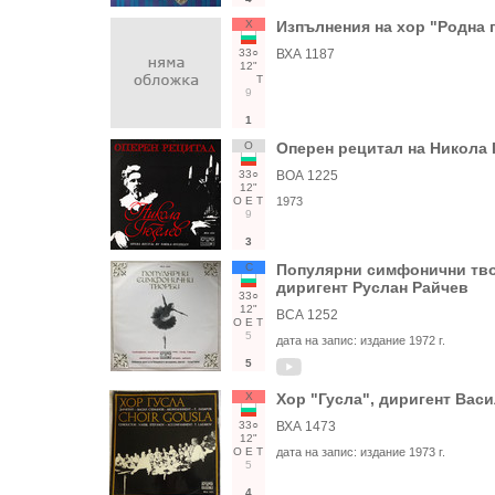
Х
Изпълнения на хор "Родна п
33○
ВХА 1187
12"
Т
9
1
О
Оперен рецитал на Никола 
33○
ВОА 1225
12"
О
Е
Т
1973
9
3
С
Популярни симфонични тво
диригент Руслан Райчев
33○
12"
ВСА 1252
О
Е
Т
5
дата на запис:
издание 1972 г.
5
Х
Хор "Гусла", диригент Вас
33○
ВХА 1473
12"
О
Е
Т
дата на запис:
издание 1973 г.
5
4