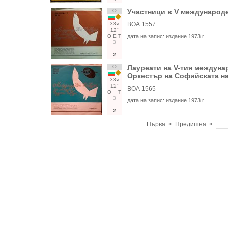
О
Участници в V международе
33○
ВОА 1557
12"
О
Е
Т
дата на запис:
издание 1973 г.
3
2
О
Лауреати на V-тия междуна
Оркестър на Софийската на
33○
12"
ВОА 1565
О
Т
3
дата на запис:
издание 1973 г.
2
«
«
Първа
Предишна