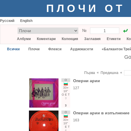
ПЛОЧИ ОТ
Русский
English
№
Албуми
Коментари
Колекция
Заглавия
Етикети
Ко
Всички
Плочи
Флекси
Аудиокасети
«Балкантон Тре
Go
«
«
Първа
Предишна
О
Оперни арии
33○
127
10"
О
Е
Т
3
3
О
Оперни арии в изпълнение
33○
163
10"
Е
Т
4