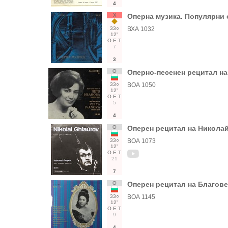
4
Х
Оперна музика. Популярни
33○
ВХА 1032
12"
О
Е
Т
7
3
О
Оперно-песенен рецитал на
33○
ВОА 1050
12"
О
Е
Т
5
4
О
Оперен рецитал на Николай
33○
ВОА 1073
12"
О
Е
Т
21
7
О
Оперен рецитал на Благове
33○
ВОА 1145
12"
О
Е
Т
9
4