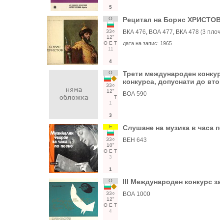
5
О
Рецитал на Борис ХРИСТО
33○
ВКА 476, ВОА 477, ВКА 478 (3 плоч
12"
О
Е
Т
дата на запис:
1965
11
4
О
Трети международен конкурс
конкурса, допуснати до вто
33○
12"
ВОА 590
Т
1
3
Е
Слушане на музика в часа п
33○
ВЕН 643
10"
О
Е
Т
3
1
О
III Международен конкурс з
33○
ВОА 1000
12"
О
Е
Т
4