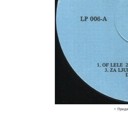
«
Пред