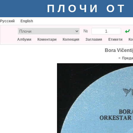
ПЛОЧИ ОТ
Русский
English
№
Албуми
Коментари
Колекция
Заглавия
Етикети
Ко
Bora Vičenti
«
Пред