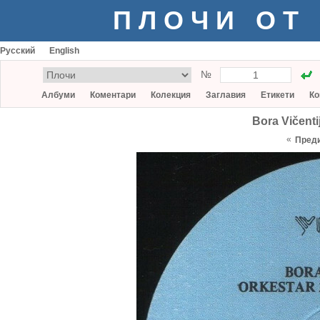
ПЛОЧИ ОТ
Русский
English
№
Албуми
Коментари
Колекция
Заглавия
Етикети
Ко
Bora Vičenti
«
Пред