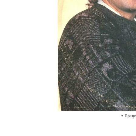
«
Пред