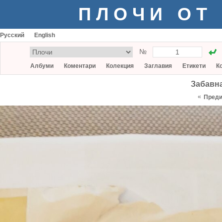
ПЛОЧИ ОТ
Русский
English
№
Албуми
Коментари
Колекция
Заглавия
Етикети
К
Забавна
«
Пред