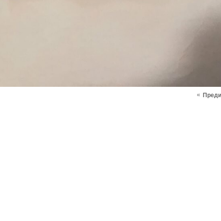
«
Пред