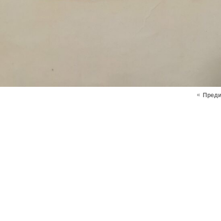
«
Пред