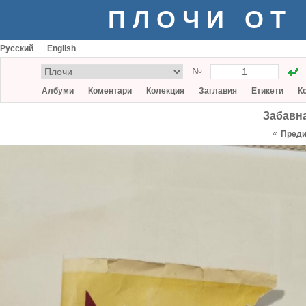
ПЛОЧИ ОТ
Русский
English
№
Албуми
Коментари
Колекция
Заглавия
Етикети
К
Забавна
«
Пред