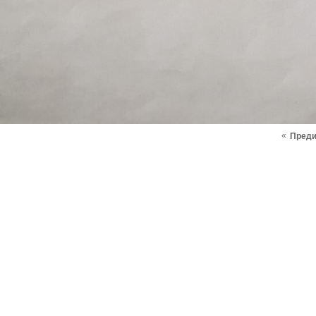
«
Пред