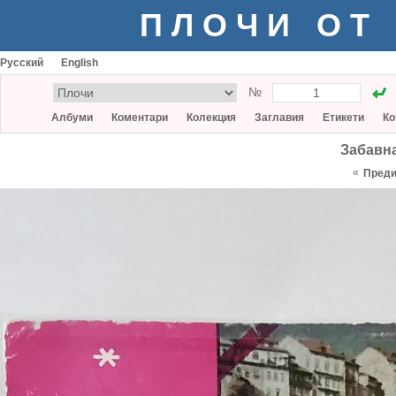
ПЛОЧИ ОТ
Русский
English
№
Албуми
Коментари
Колекция
Заглавия
Етикети
Ко
Забавна
«
Пред