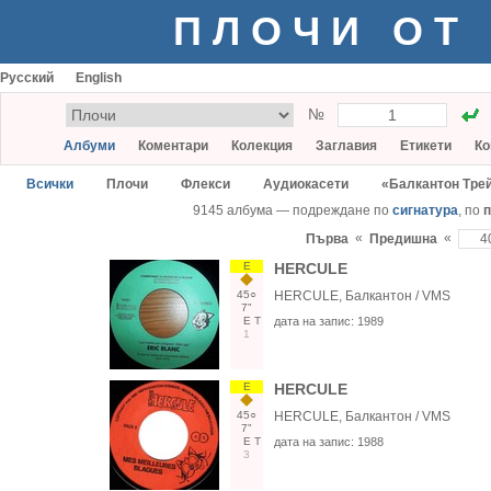
ПЛОЧИ ОТ
Русский
English
№
Албуми
Коментари
Колекция
Заглавия
Етикети
Ко
Всички
Плочи
Флекси
Аудиокасети
«Балкантон Тре
9145 албума — подреждане по
сигнатура
, по
п
«
«
Първа
Предишна
Е
HERCULE
45○
HERCULE, Балкантон / VMS
7"
Е
Т
дата на запис:
1989
1
Е
HERCULE
45○
HERCULE, Балкантон / VMS
7"
Е
Т
дата на запис:
1988
3