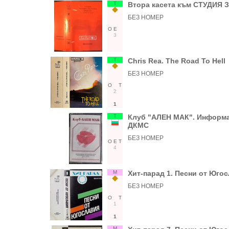
Т
Втора касета към СТУДИЯ
БЕЗ НОМЕР
О
Е
3
Т
Chris Rea. The Road To Hell
БЕЗ НОМЕР
О
Т
2
1
Т
Клуб "АЛЕН МАК". Информа
ДКМС
БЕЗ НОМЕР
О
Е
Т
4
М
Хит-парад 1. Песни от Юго
БЕЗ НОМЕР
О
Т
1
1
М