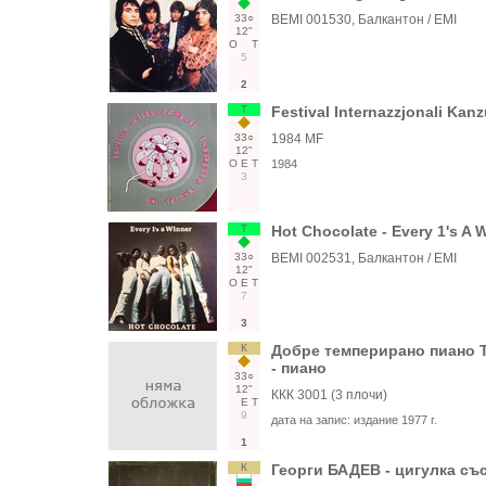
33○
BEMI 001530, Балкантон / EMI
12"
О
Т
5
2
Т
Festival Internazzjonali Kanz
33○
1984 MF
12"
О
Е
Т
1984
3
Т
Hot Chocolate - Every 1's A 
33○
BEMI 002531, Балкантон / EMI
12"
О
Е
Т
7
3
К
Добре темперирано пиано Т
- пиано
33○
12"
ККК 3001 (3 плочи)
Е
Т
9
дата на запис:
издание 1977 г.
1
К
Георги БАДЕВ - цигулка съ