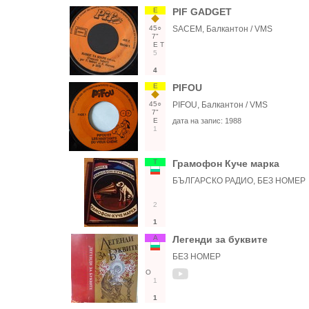
Е
PIF GADGET
45○
SACEM, Балкантон / VMS
7"
Е
Т
5
4
Е
PIFOU
45○
PIFOU, Балкантон / VMS
7"
Е
дата на запис:
1988
1
Т
Грамофон Куче марка
БЪЛГАРСКО РАДИО, БЕЗ НОМЕР
2
1
А
Легенди за буквите
БЕЗ НОМЕР
О
1
1