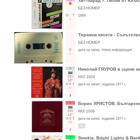
Хит-парад 7. Песни от Юго
БЕЗ НОМЕР
О
Т
1984
1
Тиражна касета - Съпътст
БЕЗ НОМЕР
Е
дата на запис:
Няма информация
1
О
Николай ГЯУРОВ в сцени на
33○
ККО 1004
12"
О
Е
Т
дата на запис:
издание 1977 г.
9
3
Х
Борис ХРИСТОВ. Български
33○
ККХ 1006
12"
О
Е
Т
дата на запис:
издание 1977 г.
25
7
Т
Smokie. Bright Lights & Back