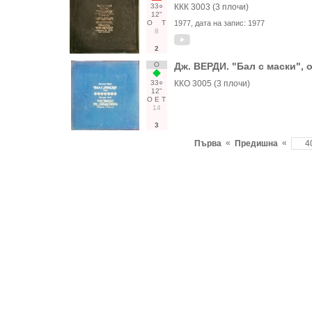
33○
ККК 3003 (3 плочи)
12"
О
Т
1977
, дата на запис:
1977
8
2
О
Дж. ВЕРДИ. "Бал с маски", 
33○
ККО 3005 (3 плочи)
12"
О
Е
Т
14
3
«
«
Първа
Предишна