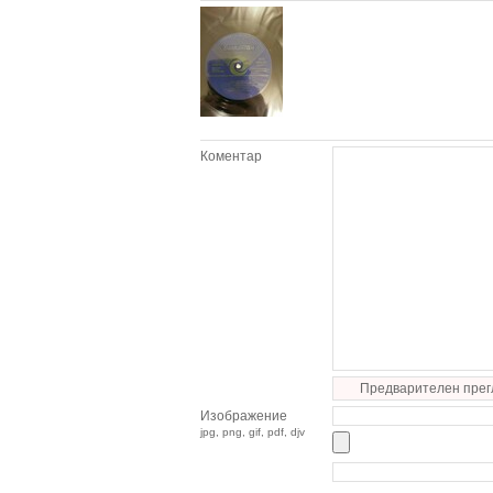
Коментар
Предварителен прег
Изображение
jpg, png, gif, pdf, djv