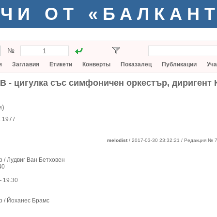
ЧИ ОТ «БАЛКАН
№
я
Заглавия
Етикети
Конверты
Показалец
Публикации
Уча
В - цигулка със симфоничен оркестър, диригент 
и)
:
1977
melodist
/ 2017-03-30 23:32:21
/ Редакция № 7
р / Лудвиг Ван Бетховен
40
— 19.30
р / Йоханес Брамс