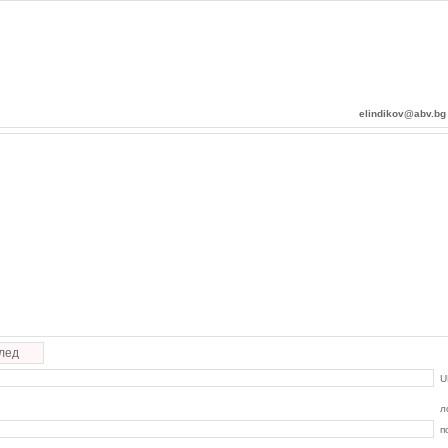
elindikov@abv.bg
лед
U
л
п