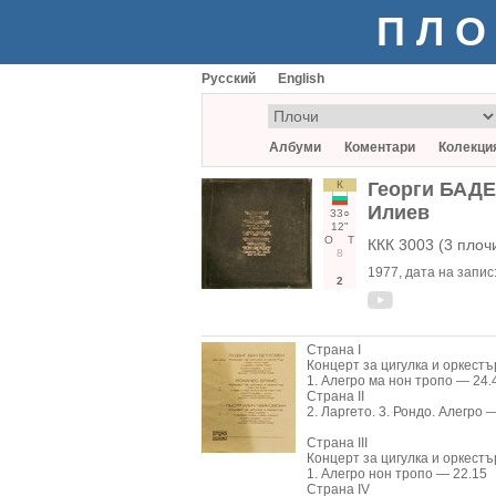
ПЛО
Русский
English
Албуми
Коментари
Колекци
К
Георги БАДЕ
Илиев
33○
12"
О
Т
ККК 3003 (3 плоч
8
1977
, дата на запис
2
Страна I
Концерт за цигулка и оркестъ
1. Алегро ма нон тропо — 24.
Страна II
2. Ларгето. 3. Рондо. Алегро 
Страна III
Концерт за цигулка и оркестъ
1. Алегро нон тропо — 22.15
Страна IV