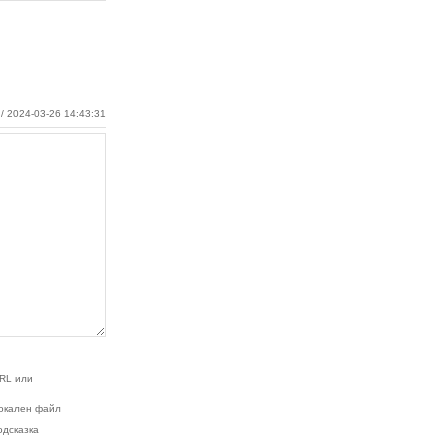
/ 2024-03-26 14:43:31
RL или
окален файл
одсказка