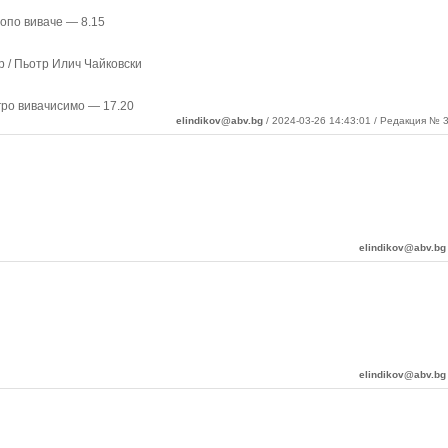
ропо виваче — 8.15
р / Пьотр Илич Чайковски
гро вивачисимо — 17.20
elindikov@abv.bg
/ 2024-03-26 14:43:01 / Редакция № 3
elindikov@abv.bg
elindikov@abv.bg