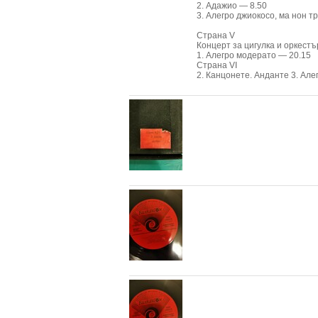
2. Адажио — 8.50
3. Алегро джиокосо, ма нон т
Страна V
Концерт за цигулка и оркестъ
1. Алегро модерато — 20.15
Страна VI
2. Канцонете. Анданте 3. Але