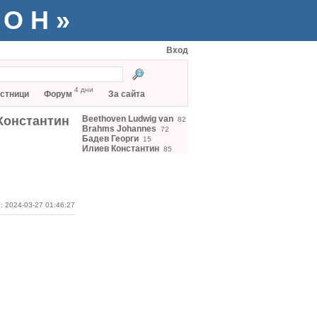
ТОН»
Вход
4 дни
стници
Форум
За сайта
Константин
Beethoven Ludwig van
82
Brahms Johannes
72
Бадев Георги
15
Илиев Константин
85
: 2024-03-27 01:46:27