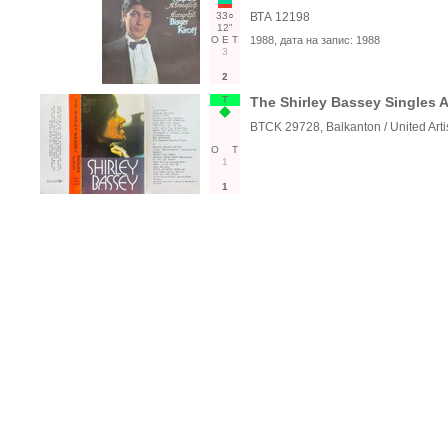
33○
ВТА 12198
12"
О
Е
Т
1988
, дата на запис:
1988
3
2
Т
The Shirley Bassey Singles 
BTCK 29728, Balkanton / United Arti
О
Т
1
1