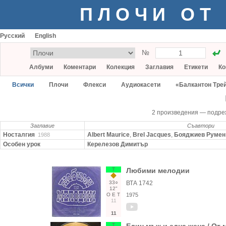
ПЛОЧИ ОТ
Русский
English
№
Албуми
Коментари
Колекция
Заглавия
Етикети
Ко
Всички
Плочи
Флекси
Аудиокасети
«Балкантон Тре
2 произведения — подр
Заглавие
Съавтори
Носталгия
Albert Maurice
,
Brel Jacques
,
Бояджиев Румен
1988
Особен урок
Керелезов Димитър
Т
Любими мелодии
33○
ВТА 1742
12"
О
Е
Т
1975
11
11
Т