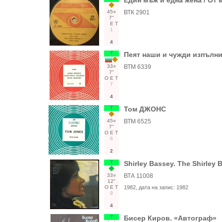
Един мъж и една жена / От
45○
ВТК 2901
7"
Е
Т
1
4
Т
Пеят наши и чужди изпълн
33○
ВТМ 6339
7"
О
Е
Т
7
4
Т
Том ДЖОНС
45○
ВТМ 6525
7"
О
Е
Т
6
2
Т
Shirley Bassey. The Shirley
33○
ВТА 11008
12"
О
Е
Т
1982
, дата на запис:
1982
9
4
Т
Бисер Киров. «Автограф»