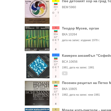
Е
Пее детският хор на град 
33○
ВЕМ 5960
7"
О
Т
2
Х
Теодор Мусев, орган
33○
ВХА 10264
12"
О
Е
Т
дата на запис:
издание 1978 г.
6
4
С
Камерен ансамбъл "Софийс
33○
ВСА 10656
12"
О
Е
Т
1981
, дата на запис:
1981
3
2
К
Песенен рецитал на Петко 
33○
ВКА 10805
12"
О
Е
Т
1982
, дата на запис:
юни 1981
3
4
К
Млади изпълнители - анса