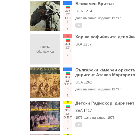
С
Бенжамен Бритън
33○
ВСА 1214
12"
О
Е
Т
дата на запис:
издание 1973 г.
3
1
Х
Хор на софийските девойк
33○
ВХА 1237
12"
Т
1
С
Български камерен оркест
диригент Атанас Маргарит
33○
12"
ВСА 1262
О
Е
Т
3
дата на запис:
издание 1973 г.
1
Е
Детски Радиохор, диригент
33○
ВЕА 1417
12"
О
Е
Т
1973
, дата на запис:
1973
3
4