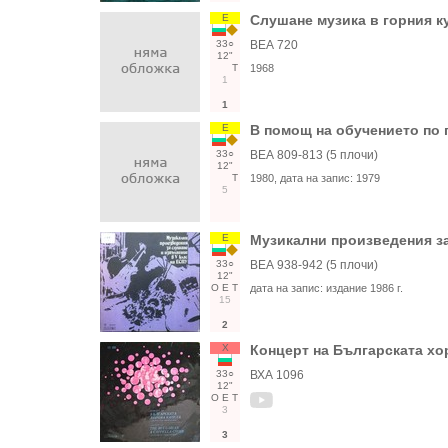
Е
Слушане музика в горния к
33○
ВЕА 720
12"
Т
1968
1
1
Е
В помощ на обучението по п
33○
ВЕА 809-813 (5 плочи)
12"
Т
1980
, дата на запис:
1979
5
Е
Музикални произведения за
33○
ВЕА 938-942 (5 плочи)
12"
О
Е
Т
дата на запис:
издание 1986 г.
15
2
Х
Концерт на Българската хо
33○
ВХА 1096
12"
О
Е
Т
3
3