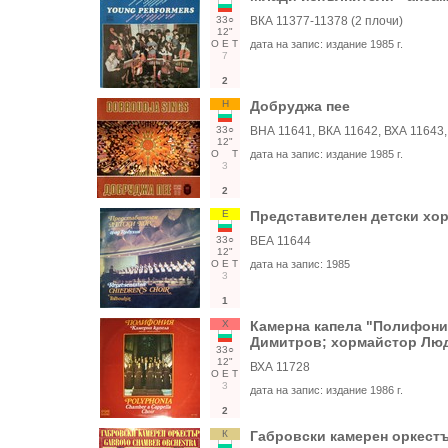
33○
ВКА 11377-11378 (2 плочи)
12"
О
Е
Т
дата на запис:
издание 1985 г.
7
2
Н
Добруджа пее
33○
ВНА 11641, ВКА 11642, ВХА 11643,
12"
О
Т
дата на запис:
издание 1985 г.
3
2
Е
Представителен детски хор
33○
ВЕА 11644
12"
О
Е
Т
дата на запис:
1985
3
1
Х
Камерна капела "Полифония
Димитров; хормайстор Люд
33○
12"
ВХА 11728
О
Е
Т
3
дата на запис:
издание 1986 г.
2
К
Габровски камерен оркест