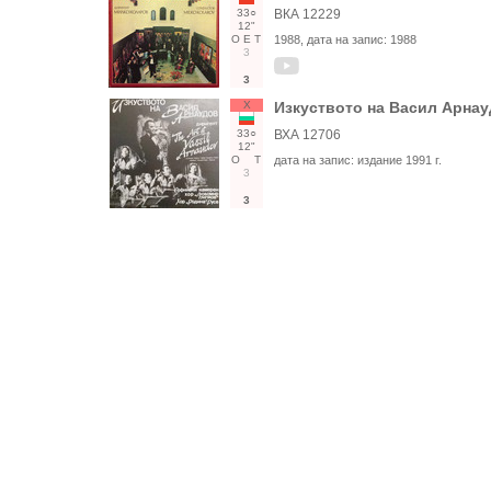
33○
ВКА 12229
12"
О
Е
Т
1988
, дата на запис:
1988
3
3
Х
Изкуството на Васил Арнау
33○
ВХА 12706
12"
О
Т
дата на запис:
издание 1991 г.
3
3