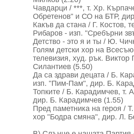
Чавдарци / ***, т. Хр. Кърпа
Обретенов" и СО на БТР, дир.
Какъв да стана / Г. Костов, т
Рибаров - изп. "Сребърни звъ
Детство - это я и ты / Ю. Чич
Голям детски хор на Всесъю
телевизия, худ. рък. Виктор
Силантиев (5.50)
Да са здрави децата / Б. Кар
изп. "Пим-Пам", дир. Б. Кара
Топките / Б. Карадимчев, т. 
дир. Б. Карадимчев (1.55)
Пред паметника на героя / Т.
хор "Бодра смяна", дир. Л. Бо
В) Слънце е нашата Партия / 