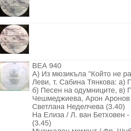
ВЕА 940
А) Из мюзикъла "Който не ра
Леви, т. Сабина Тянкова: а)
б) Песен на одумниците, в) 
Чешмеджиева, Арон Аронов и
Светлана Неделчева (3.40)
На Елиза / Л. ван Бетховен -
(3.45)