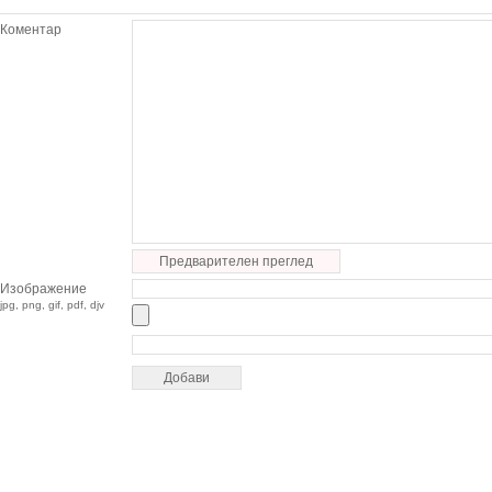
Коментар
Предварителен преглед
Изображение
jpg, png, gif, pdf, djv