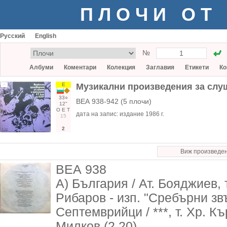
ПЛОЧИ ОТ
Русский
English
№
Албуми
Коментари
Колекция
Заглавия
Етикети
Ко
Е
Музикални произведения за слуш
33○
ВЕА 938-942 (5 плочи)
12"
О
Е
Т
дата на запис:
издание 1986 г.
15
2
Виж произведе
ВЕА 938
А) България / Ат. Бояджиев, 
Рибаров - изп. "Сребърни звъ
Септемврийци / ***, т. Хр. К
Милков (2.20)