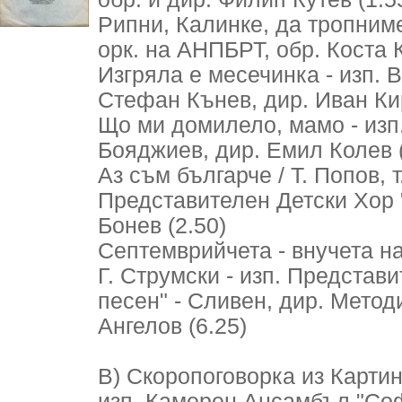
Рипни, Калинке, да тропним
орк. на АНПБРТ, обр. Коста 
Изгряла е месечинка - изп. В
Стефан Кънев, дир. Иван Кир
Що ми домилело, мамо - изп
Бояджиев, дир. Емил Колев (
Аз съм българче / Т. Попов, т
Представителен Детски Хор "
Бонев (2.50)
Септемврийчета - внучета на
Г. Струмски - изп. Представ
песен" - Сливен, дир. Метод
Ангелов (6.25)
В) Скоропоговорка из Картин
изп. Камерен Ансамбъл "Соф