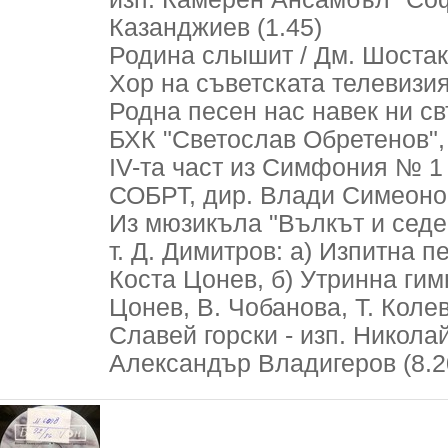
Казанджиев (1.45)
Родина слышит / Дм. Шостако
Хор на съветската телевизия 
Родна песен нас навек ни св
БХК "Светослав Обретенов", 
IV-та част из Симфония № 1 
СОБРТ, дир. Влади Симеонов
Из мюзикъла "Вълкът и седем
т. Д. Димитров: а) Изпитна п
Коста Цонев, б) Утринна гимн
Цонев, В. Чобанова, Т. Колев
Славей горски - изп. Никола
Александър Владигеров (8.2