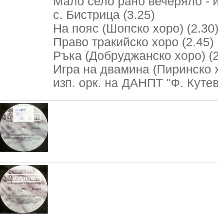
Мало село рано вечеряло - и
с. Бистрица (3.25)
На пояс (Шопско хоро) (2.30
Право тракийско хоро (2.45)
Ръка (Добруджанско хоро) (2
Игра на двамина (Пиринско х
изп. орк. на ДАНПТ "Ф. Куте