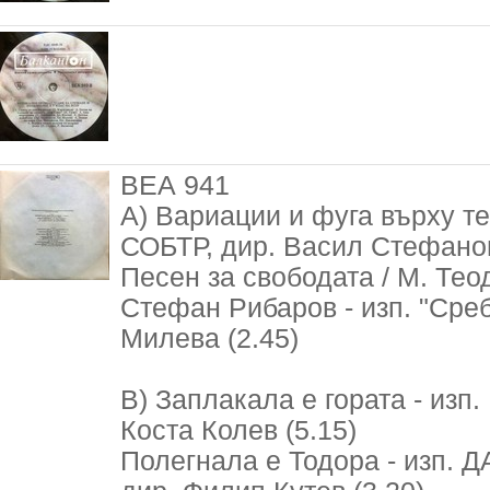
ВЕА 941
А) Вариации и фуга върху тем
СОБТР, дир. Васил Стефанов
Песен за свободата / М. Теодо
Стефан Рибаров - изп. "Среб
Милева (2.45)
В) Заплакала е гората - изп.
Коста Колев (5.15)
Полегнала е Тодора - изп. Д