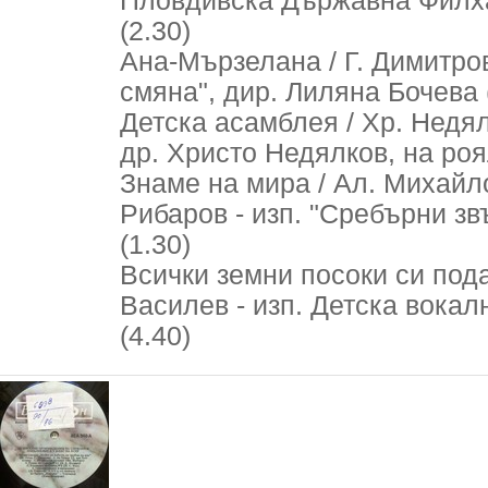
Пловдивска Държавна Филха
(2.30)
Ана-Мързелана / Г. Димитров,
смяна", дир. Лиляна Бочева 
Детска асамблея / Хр. Недялк
др. Христо Недялков, на роя
Знаме на мира / Ал. Михайлов
Рибаров - изп. "Сребърни зв
(1.30)
Всички земни посоки си подав
Василев - изп. Детска вокал
(4.40)