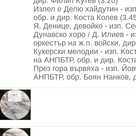
дир. Филип Кутев (3.20)
Излел е Делю хайдутин - из
обр. и дир. Коста Колев (3.4
Я, Денице, девойко - изп. Се
Дунавско хоро / Д. Илиев - 
оркестър на ж.п. войски, дир
Кукерски мелодии - изп. Кос
на АНПБТР, обр. и дир. Коста
През гора вървяха - изп. Йо
АНПБТР, обр. Боян Нанков, 