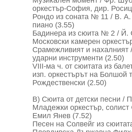
Музикален момент / Фр. Шуб
оркестър-София, дир. Росиц
Рондо из соната № 11 / В. А.
пиано (3.55)
Бадинера из сюита № 2 / Й. С
Московски камерен оркестър
Срамежливият и нахалният / 
ударни инструменти (2.50)
VIII-ма ч. от сюитата из бал
изп. оркестърът на Болшой т
Рождественски (2.50)
В) Сюита от детски песни / П
Младежки оркестър, солист 
Емил Янев (7.52)
Песен на Солвейг из сюитата 