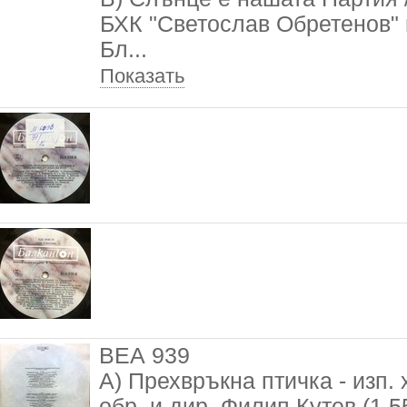
БХК "Светослав Обретенов" и 
Бл
...
Показать
ВЕА 939
А) Прехвръкна птичка - изп.
обр. и дир. Филип Кутев (1.5