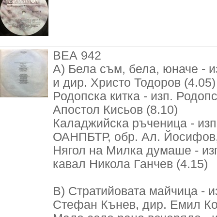
ВЕА 942
А) Бела съм, бела, юначе - и
и дир. Христо Тодоров (4.05)
Родопска китка - изп. Родоп
Апостол Кисьов (8.10)
Каладжийска ръченица - изп.
ОАНПБТР, обр. Ал. Йосифов, 
Нягол на Милка думаше - из
кавал Никола Ганчев (4.15)
В) Стратийовата майчица - из
Стефан Кънев, дир. Емил Ко