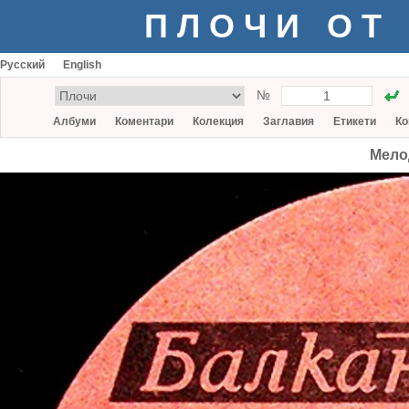
ПЛОЧИ ОТ
Русский
English
№
Албуми
Коментари
Колекция
Заглавия
Етикети
Ко
Мело