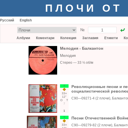
ПЛОЧИ ОТ
Русский
English
№
Албуми
Коментари
Колекция
Заглавия
Етикети
Ко
Мелодия - Балкантон
Мелодия
Стерео — 33 ⅓ об/м
Т
Революционные песни и пе
социалистической револю
33○
12"
С90—09271-4 (2 плочи), Балканто
О
Т
7
1
Т
Песни Отечественной Вой
33○
С90—09279-82 (2 плочи), Балкант