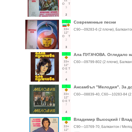
12"
О
Т
3
2
Т
Современные песни
33○
С90—09283-6 (2 плочи), Балканто
12"
О
Т
2
3
Т
Ала ПУГАЧОВА. Огледало н
33○
С60—09799-802 (2 плочи), Балкан
12"
О
Е
Т
4
4
Т
Ансамбъл "Мелодия". За д
33○
С60—08839-40, С60—10283-84 (2 
12"
О
Е
Т
7
4
Т
Владимир Высоцкий / Вла
33○
С90—10769-70, Балкантон / Мело
12"