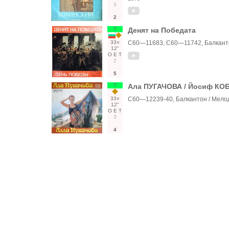
3
2
Т
Денят на Победата
33○
С60—11683, С60—11742, Балкант
12"
О
Е
Т
2
5
Т
Ала ПУГАЧОВА / Йосиф КО
33○
С60—12239-40, Балкантон / Мело
12"
О
Е
Т
3
4