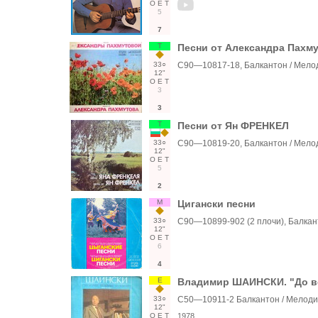
О
Е
Т
5
7
Т
Песни от Александра Пахм
33○
С90—10817-18, Балкантон / Мело
12"
О
Е
Т
3
3
Т
Песни от Ян ФРЕНКЕЛ
33○
С90—10819-20, Балкантон / Мело
12"
О
Е
Т
5
2
М
Цигански песни
33○
С90—10899-902 (2 плочи), Балкан
12"
О
Е
Т
6
4
Е
Владимир ШАИНСКИ. "До вси
33○
С50—10911-2 Балкантон / Мелод
12"
О
Е
Т
1978