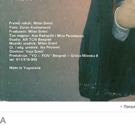
«
Пред
A