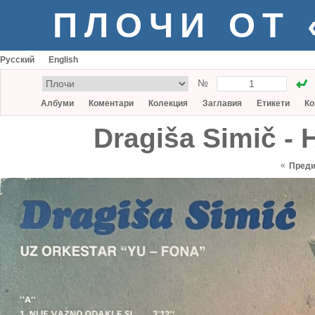
ПЛОЧИ ОТ
Русский
English
№
Албуми
Коментари
Колекция
Заглавия
Етикети
Ко
Dragiša Simič - 
«
Пред