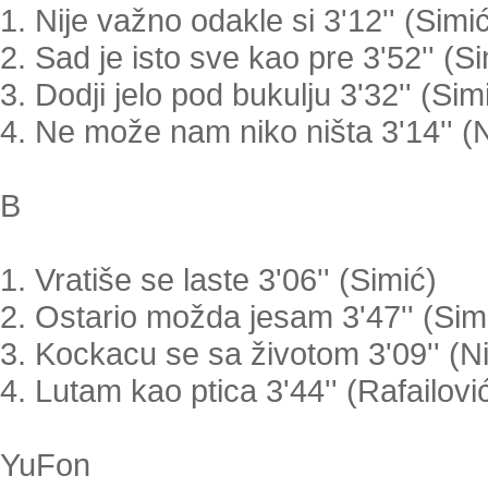
1. Nije važno odakle si 3'12'' (Simić
2. Sad je isto sve kao pre 3'52'' (Si
3. Dodji jelo pod bukulju 3'32'' (Sim
4. Ne može nam niko ništa 3'14'' (N
B
1. Vratiše se laste 3'06'' (Simić)
2. Ostario možda jesam 3'47'' (Sim
3. Kockacu se sa životom 3'09'' (Nik
4. Lutam kao ptica 3'44'' (Rafailovi
YuFon