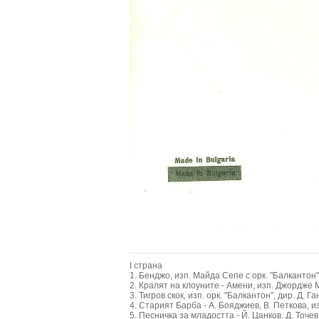
I страна
1. Бенджо, изп. Майда Сепе с орк. "Балкантон"
2. Кралят на клоуните - Амени, изп. Джордже М
3. Тигров скок, изп. орк. "Балкантон", дир. Д. Г
4. Старият Барба - А. Бояджиев, В. Петкова, и
5. Песничка за младостта - Й. Цанков, Д. Точев