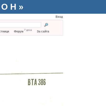
ТОН»
Вход
7 дена
стници
Форум
За сайта