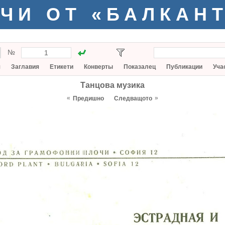
ЧИ ОТ «БАЛКАН
№
я
Заглавия
Етикети
Конверты
Показалец
Публикации
Уча
Танцова музика
«
»
Предишно
Следващото