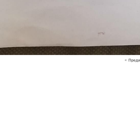
«
Пред