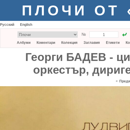
ПЛОЧИ ОТ
Русский
English
№
Албуми
Коментари
Колекция
Заглавия
Етикети
Ко
Георги БАДЕВ - ц
оркестър, дириг
«
Пред