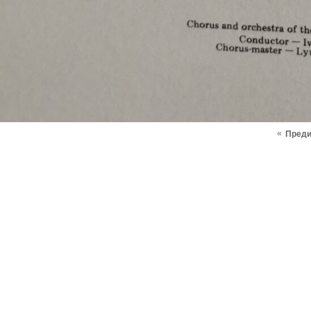
«
Пред