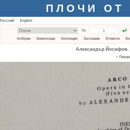
ПЛОЧИ ОТ
Русский
English
№
Албуми
Коментари
Колекция
Заглавия
Етикети
Ко
Александър Йосифов. Ар
«
Пред