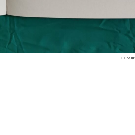
«
Пред