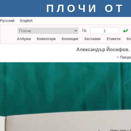
ПЛОЧИ ОТ
Русский
English
№
Албуми
Коментари
Колекция
Заглавия
Етикети
Ко
Александър Йосифов. Ар
«
Пред