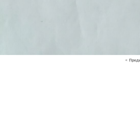
«
Пред