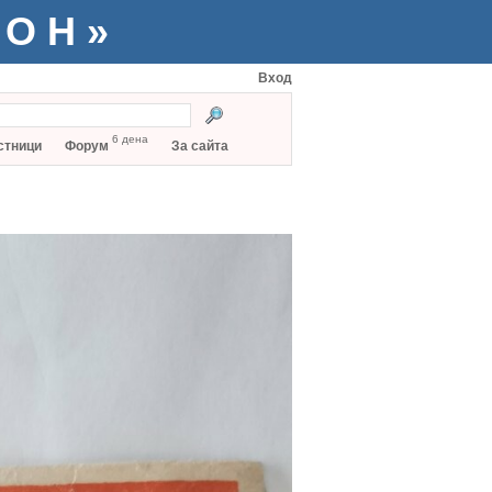
ТОН»
Вход
6 дена
стници
Форум
За сайта