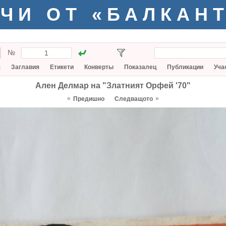
ЧИ ОТ «БАЛКАН
№
я
Заглавия
Етикети
Конверты
Показалец
Публикации
Уча
Ален Делмар на "Златният Орфей '70"
«
»
Предишно
Следващото