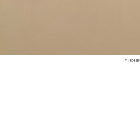
«
Пред