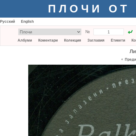
ПЛОЧИ ОТ
Русский
English
№
Албуми
Коментари
Колекция
Заглавия
Етикети
Ко
Ли
«
Пред