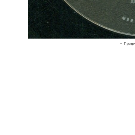
«
Пред