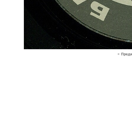
«
Пред