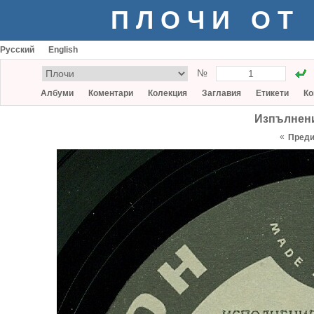
ПЛОЧИ ОТ
Русский
English
№
Албуми
Коментари
Колекция
Заглавия
Етикети
Ко
Изпълнени
«
Пред