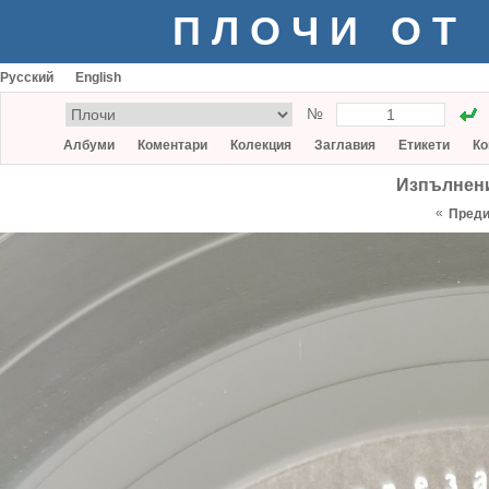
ПЛОЧИ ОТ
Русский
English
№
Албуми
Коментари
Колекция
Заглавия
Етикети
Ко
Изпълнени
«
Пред