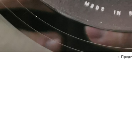
«
Пред