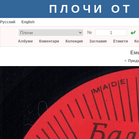
ПЛОЧИ ОТ
Русский
English
№
Албуми
Коментари
Колекция
Заглавия
Етикети
Ко
Ем
«
Пред