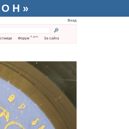
ТОН»
Вход
4 дни
стници
Форум
За сайта