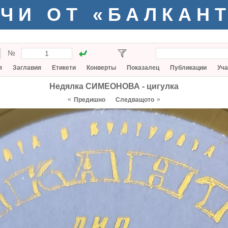
ЧИ ОТ «БАЛКАН
№
я
Заглавия
Етикети
Конверты
Показалец
Публикации
Уча
Недялка СИМЕОНОВА - цигулка
«
»
Предишно
Следващото