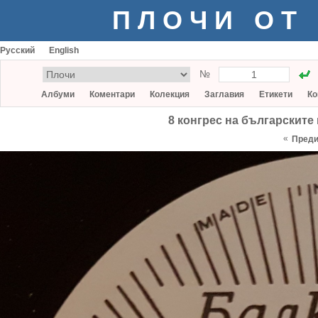
ПЛОЧИ ОТ
Русский
English
№
Албуми
Коментари
Колекция
Заглавия
Етикети
Ко
8 конгрес на българскит
«
Пред