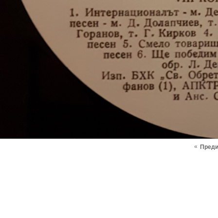
«
Пред