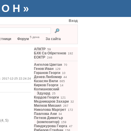
ТОН»
Вход
5 дена
стници
Форум
За сайта
)
АПКТР
59
БХК Св Обретенов
192
ЕОКТР
246
Ангелов Цветан
70
Генов Иван
129
Горанов Георги
10
Денев Любомир
44
: 2017-12-25 22:24:24
Казасян Вили
665
Кирков Георги
14
Колмановский
Эдуард
25
Кордов Георги
121
Медникаров Захари
32
Милков Михаил
267
Николова Маргрет
172
Павлова Ани
34
Петков Димитър
(4, 5)
(композитор)
159
Пинджурова Гюрга
47
Рибаров Стефан
158