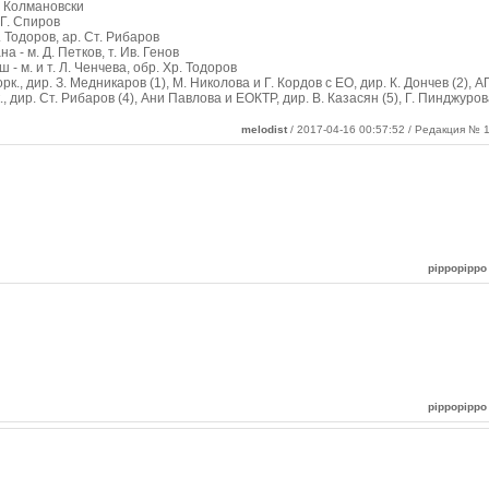
г. Колмановски
. Г. Спиров
М. Тодоров, ар. Ст. Рибаров
 - м. Д. Петков, т. Ив. Генов
 - м. и т. Л. Ченчева, обр. Хр. Тодоров
орк., дир. З. Медникаров (1), М. Николова и Г. Кордов с ЕО, дир. К. Дончев (2), А
., дир. Ст. Рибаров (4), Ани Павлова и ЕОКТР, дир. В. Казасян (5), Г. Пинджурова
melodist
/ 2017-04-16 00:57:52 / Редакция № 1
pippopippo
pippopippo