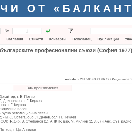
ЧИ ОТ «БАЛКАН
№
я
Заглавия
Етикети
Конверты
Показалец
Публикации
Уча
а българските професионални съюзи (София 1977
melodist
/ 2017-03-29 21:06:49
/ Редакция № 2
Виж произведения
Дегайтер, т. Е. Потие
Д. Долапчиев, т. Г. Кирков
нов, т. Г. Кирков
олюционна песен
 - руска революционна песен
- м. С. Ортега, обр. Л. Денев, сол. П. Нечаев
СОКТР, дир. В. Стефанов (1), АПКТР, дир. М. Милков (2, 3, 6) и Анс. Съв. радио 
Петков, т. Цв. Ангелов