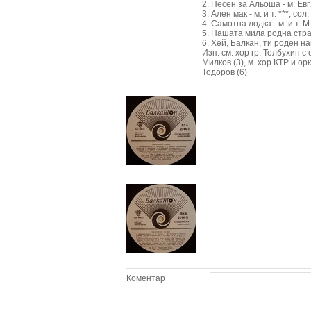
2. Песен за Альоша - м. Ев
3. Ален мак - м. и т. ***, сол
4. Самотна лодка - м. и т. 
5. Нашата мила родна страна
6. Хей, Балкан, ти роден наш
Изп. см. хор гр. Толбухин с 
Милков (3), м. хор КТР и орк
Тодоров (6)
Коментар