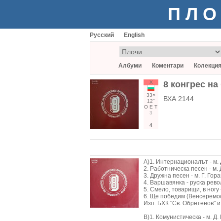
ПЛО
Русский
English
Албуми
Коментари
Колекци
Х
8 конгрес н
33○
ВХА 2144
12"
О
Е
Т
3
4
А)1. Интернационалът - м. 
2. Работническа песен - м. 
3. Дружна песен - м. Г. Гора
4. Варшавянка - руска рев
5. Смело, товарищи, в ногу
6. Ще победим (Венсеремос) 
Изп. БХК "Св. Обретенов" и 
В)1. Комунистическа - м. Д. 