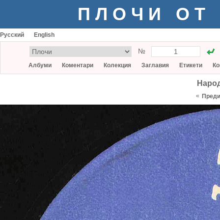
ПЛОЧИ ОТ
Русский
English
№
Албуми
Коментари
Колекция
Заглавия
Етикети
Ко
Народ
«
Пред