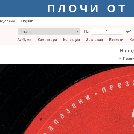
ПЛОЧИ ОТ
Русский
English
№
Албуми
Коментари
Колекция
Заглавия
Етикети
Ко
Народ
«
Пред