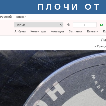
ПЛОЧИ ОТ
Русский
English
№
Албуми
Коментари
Колекция
Заглавия
Етикети
К
Ли
«
Пред