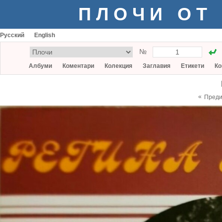
ПЛОЧИ ОТ
Русский
English
№
Албуми
Коментари
Колекция
Заглавия
Етикети
Ко
«
Пред