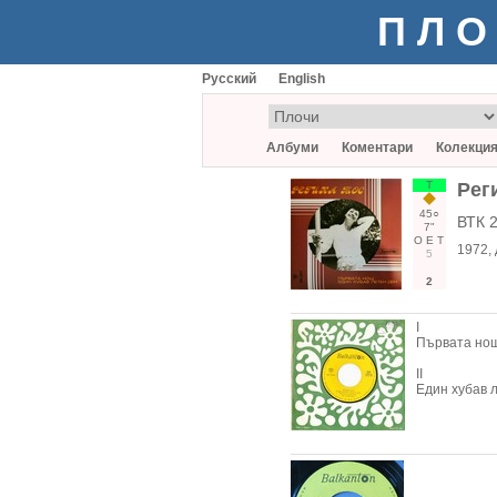
ПЛО
Русский
English
Албуми
Коментари
Колекци
Т
Рег
45○
ВТК 
7"
О
Е
Т
1972
,
5
2
I
Първата нощ
II
Един хубав 