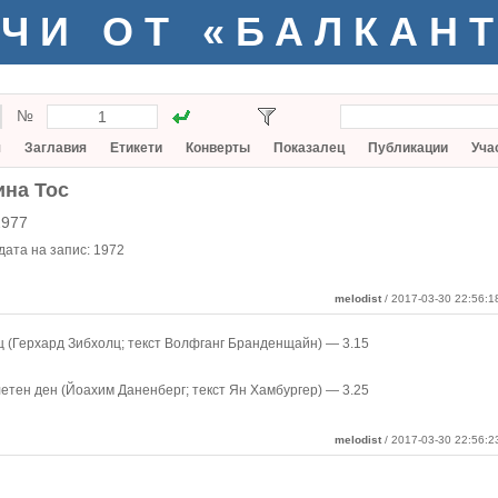
ЧИ ОТ «БАЛКАН
№
я
Заглавия
Етикети
Конверты
Показалец
Публикации
Уча
ина Тос
2977
 дата на запис:
1972
melodist
/ 2017-03-30 22:56:1
 (Герхард Зибхолц; текст Волфганг Бранденщайн) — 3.15
летен ден (Йоахим Даненберг; текст Ян Хамбургер) — 3.25
melodist
/ 2017-03-30 22:56:2