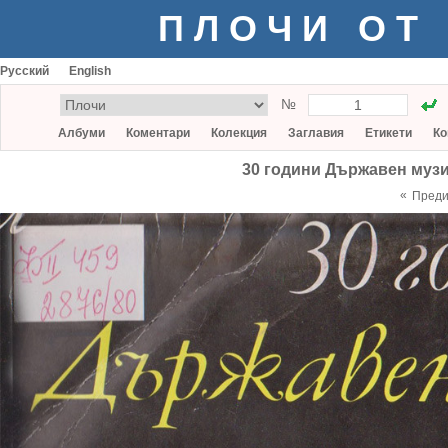
ПЛОЧИ ОТ
Русский
English
№
Албуми
Коментари
Колекция
Заглавия
Етикети
Ко
30 години Държавен муз
«
Пред