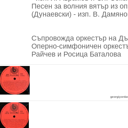
Песен за волния вятър из оп
(Дунаевски) - изп. В. Дамян
Съпровожда оркестър на Дъ
Оперно-симфоничен оркестъ
Райчев и Росица Баталова
georgiyord