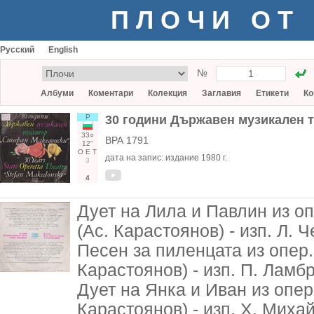
ПЛОЧИ ОТ
Русский
English
№
Албуми
Коментари
Колекция
Заглавия
Етикети
Ко
Р
30 години Държавен музикален 
33○
ВРА 1791
12"
О
Е
Т
дата на запис:
издание 1980 г.
3
4
Дует на Лила и Павлин из оп
(Ас. Карастоянов) - изп. Л
Песен за пиленцата из опер.
Карастоянов) - изп. П. Ламб
Дует на Янка и Иван из опер
Карастоянов) - изп. Х. Миха