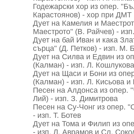
Годежарски хор из опер. "Бъ
Карастоянов) - хор при ДМТ
Дует на Камелия и Маестрот
Маестрото" (В. Райчев) - из
Дует на бай Иван и кака Зла
сърца" (Д. Петков) - изп. М.
Дует на Силва и Едвин из о
(Калман) - изп. Л. Кошлуков
Дует на Щаси и Бони из опе
(Калман) - изп. Л. Кисьова и
Песен на Алдонса из опер. 
Лий) - изп. З. Димитрова
Песен на Су-Чонг из опер. "
- изп. Т. Ботев
Дует на Тома и Филип из опе
- изп. Л. Аврамов и Сл. Соко