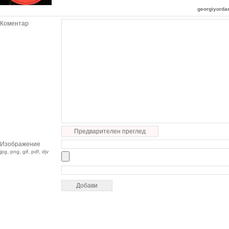
georgiyord
Коментар
Предварителен преглед
Изображение
jpg, png, gif, pdf, djv