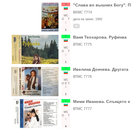
Х
"Слава во вышних Богу". 
ВХМС 7774
МС
О
Т
дата на запис:
1992
1
1
Т
Ваня Теохарова. Руфинка
ВТМС 7775
МС
О
Т
1
1
Т
Ивелина Дончева. Другата
ВТМС 7776
МС
О
Е
Т
3
1
Т
Мими Иванова. Слънцето е 
ВТМС 7777
МС
О
Т
1
4