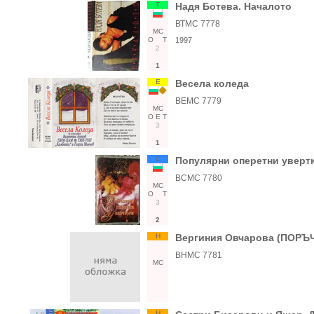
Т
Надя Ботева. Началото
ВТМС 7778
МС
О
Т
1997
2
1
Е
Весела коледа
ВЕМС 7779
МС
О
Е
Т
3
1
С
Популярни оперетни увер
ВСМС 7780
МС
О
Т
3
2
Н
Вергиния Овчарова (ПОРЪ
ВНМС 7781
МС
Н