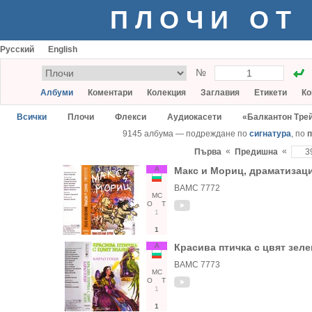
ПЛОЧИ ОТ
Русский
English
№
Албуми
Коментари
Колекция
Заглавия
Етикети
Ко
Всички
Плочи
Флекси
Аудиокасети
«Балкантон Тре
9145 албума — подреждане по
сигнатура
, по
п
«
«
Първа
Предишна
А
Макс и Мориц, драматизац
ВАМС 7772
МС
О
Т
1
1
А
Красива птичка с цвят зеле
ВАМС 7773
МС
О
Т
1
1