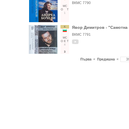
ВКМС 7790
МС
О
Т
1
К
Явор Димитров - "Самотна 
ВКМС 7791
МС
О
Е
Т
4
3
«
«
Първа
Предишна