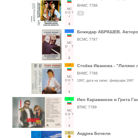
ВНМС 7786
МС
О
Е
Т
4
3
С
Божидар АБРАШЕВ. Авторс
ВСМС 7787
МС
О
Т
2
2
Н
Стойка Иванова - "Лиляно 
ВНМС 7788
МС
О
Е
Т
1997
, дата на запис:
февруари 1997
5
1
Т
Иво Карамански и Грета Г
ВТМС 7789
МС
О
Е
Т
3
1
К
Андреа Бочели