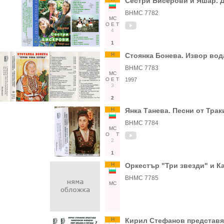
Сестри Бисерови и Яшар. 
ВНМС 7782
МС
О
Е
Т
4
1
Н
Стоянка Бонева. Извор во
ВНМС 7783
МС
О
Е
Т
1997
3
2
Н
Янка Танева. Песни от Трак
ВНМС 7784
МС
О
Т
2
1
Н
Оркестър "Три звезди" и 
ВНМС 7785
МС
Н
Кирил Стефанов представя 