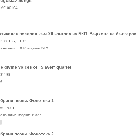
ugoslav Songs
МС 00104
зикален поздрав към XII конгрес на БКП. Върхове на българс
С 00105, 10105
та на запис:
1982, издание 1982
e divine voices of "Slavei" quartet
01196
96
брани песни. Фонотека 1
МС 7001
та на запис:
издание 1982 г.
брани песни. Фонотека 2