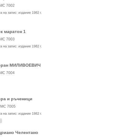
МС 7002
та на запис:
издание 1982 г.
к маратон 1
МС 7003
та на запис:
издание 1982 г.
оран МИЛИВОЕВИЧ
МС 7004
ора и ръченици
МС 7005
та на запис:
издание 1982 г.
дриано Челентано