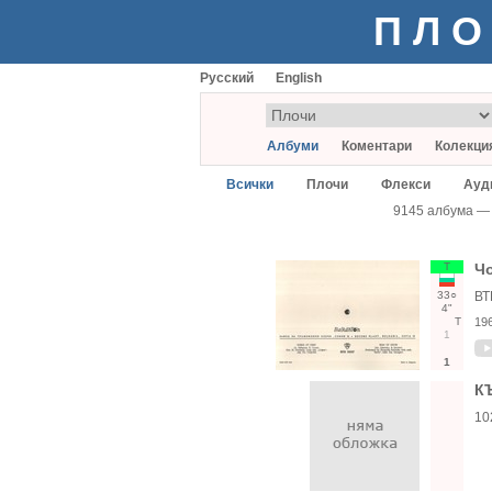
ПЛО
Русский
English
Албуми
Коментари
Колекци
Всички
Плочи
Флекси
Ауд
9145 албума —
Т
Чо
33○
ВТ
4"
Т
19
1
1
К
10