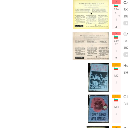
Х
Сл
33○
ВХ
4"
Т
19
4
2
Х
Сл
33○
ВХ
4"
19
1
2
Н
Ho
ВН
МС
1
Н
Gi
ВН
МС
1
Н