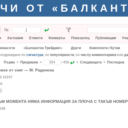
ЧИ ОТ «БАЛКАН
№
я
Заглавия
Етикети
Конверты
Показалец
Публикации
Уча
иокасети
«Балкантон Трейдинг»
Други
Комплекти / Кутии
 подреждане по
сигнатура
, по
популярности
, по
числу комментариев
или
да
«
«
»
»
Първа
Предишна
/ 458
Следващата
Последна
век от сняг — М. Радинска
В 10247
69
ЪМ МОМЕНТА НЯМА ИНФОРМАЦИЯ ЗА ПЛОЧА С ТАКЪВ НОМЕР
248