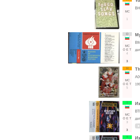
Yo
ВН
МС
1
О
Му
ВМ
МС
О
Е
Т
да
4
3
Н
Th
А0
МС
О
Е
Т
19
5
Т
Из
ВТ
МС
О
Е
Т
да
3
3
Т
Из