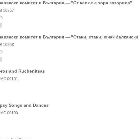
авянски комитет в България — "От как се е зора зазорила"
В 10257
70
авянски комитет в България — "Стани, стани, юнак балкански
В 10258
70
ros and Ruchenitsas
МС 00101
psy Songs and Dances
МС 00103