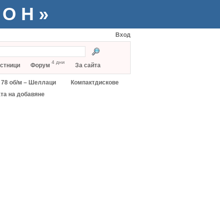
ТОН»
Вход
4 дни
стници
Форум
За сайта
78 об/м – Шеллаци
Компактдискове
та на добавяне