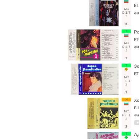
ВТ
МС
О
Е
Т
да
7
3
Т
Ро
ВТ
МС
О
Е
Т
да
2
1
Т
З
ВТ
МС
Е
Т
3
3
Н
Х
ВН
МС
О
Е
Т
да
3
2
Т
А