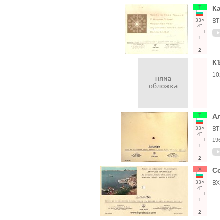
Т
Ка
33○
ВТ
4"
Т
1
2
К
10
Т
А
33○
ВТ
4"
Т
19
1
2
Х
С
33○
ВХ
4"
Т
1
2