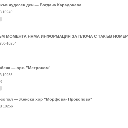
къв чудесен ден — Богдана Карадочева
В 10249
ЪМ МОМЕНТА НЯМА ИНФОРМАЦИЯ ЗА ПЛОЧА С ТАКЪВ НОМЕР
250-10254
лбена — орк. "Метроном"
В 10255
68
озопол — Женски хор "Морфова- Прокопова"
В 10256