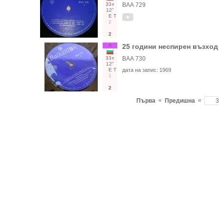
33○
ВАА 729
12"
Е
Т
2
2
А
25 години неспирен възход 
33○
ВАА 730
12"
Е
Т
дата на запис:
1969
1
2
«
«
Първа
Предишна