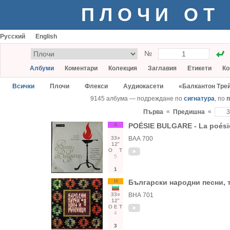
ПЛОЧИ ОТ
Русский
English
№
Албуми
Коментари
Колекция
Заглавия
Етикети
Ко
Всички
Плочи
Флекси
Аудиокасети
«Балкантон Тре
9145 албума — подреждане по
сигнатура
, по
п
«
«
Първа
Предишна
А
POÉSIE BULGARE - La poésie
33○
ВАА 700
12"
О
Т
5
1
Н
Български народни песни, 
33○
ВНА 701
12"
О
Е
Т
4
3