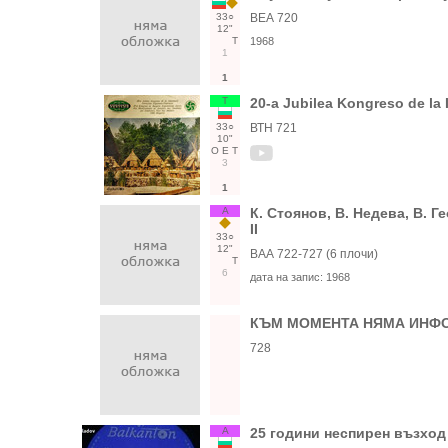
33○
ВЕА 720
12"
Т
1968
1
1
Т
20-a Jubilea Kongreso de la 
33○
ВТН 721
10"
О
Е
Т
3
1
А
К. Стоянов, В. Недева, В. Г
II
33○
12"
ВАА 722-727 (6 плочи)
Т
6
дата на запис:
1968
КЪМ МОМЕНТА НЯМА ИНФО
728
А
25 години неспирен възход 