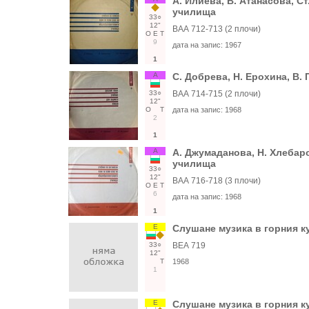
А. Илиева, В. Атанасова, С
училища
33○
12"
ВАА 712-713 (2 плочи)
О
Е
Т
9
дата на запис:
1967
1
А
С. Добрева, Н. Ерохина, В. 
33○
ВАА 714-715 (2 плочи)
12"
О
Т
дата на запис:
1968
2
1
А
А. Джумаданова, Н. Хлебаро
училища
33○
12"
ВАА 716-718 (3 плочи)
О
Е
Т
6
дата на запис:
1968
1
Е
Слушане музика в горния к
33○
ВЕА 719
12"
Т
1968
1
Е
Слушане музика в горния к