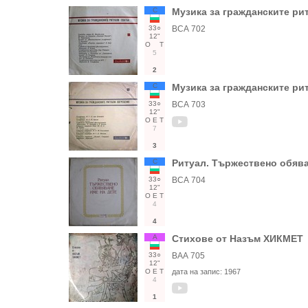
С
Музика за гражданските рит
33○
ВСА 702
12"
О
Т
5
2
С
Музика за гражданските ри
33○
ВСА 703
12"
О
Е
Т
7
3
С
Ритуал. Тържествено обявав
33○
ВСА 704
12"
О
Е
Т
4
4
А
Стихове от Назъм ХИКМЕТ
33○
ВАА 705
12"
О
Е
Т
дата на запис:
1967
4
1