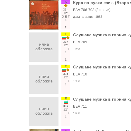
А
Курс по руски език. (Втора 
33○
ВАА 706-708 (3 плочи)
12"
О
Е
Т
дата на запис:
1967
6
2
Е
Слушане музика в горния к
33○
ВЕА 709
12"
Т
1968
1
1
Е
Слушане музика в горния к
33○
ВЕА 710
12"
Т
1968
1
Е
Слушане музика в горния к
33○
ВЕА 711
12"
Т
1968
1
А